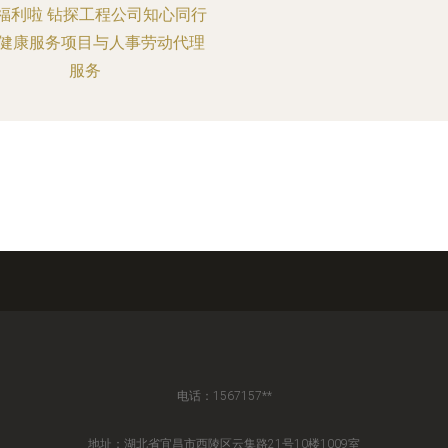
福利啦 钻探工程公司知心同行
健康服务项目与人事劳动代理
服务
电话：1567157**
地址：湖北省宜昌市西陵区云集路21号10楼1009室